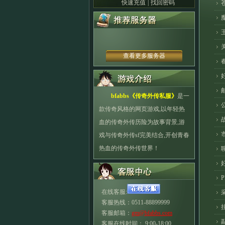
快速充值
|
找回密码
查看更多服务器
bfabbs《
传奇外传私服
》
是一
款传奇风格的网页游戏,以年轻热
血的传奇外传历险为故事背景,游
戏与传奇外传sf完美结合,开创青春
热血的传奇外传世界！
在线客服:
客服热线：0511-88899999
客服邮箱：
gm@bfabbs.com
客服在线时间： 9:00-18:00