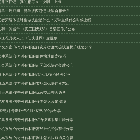
苍井空日记：真的想再来一次啊，上海
魔兽一周囧闻：魔兽版西游记 成语自相矛盾
王者荣耀体艾琳重做技能是什么？艾琳重做什么时候上线
关羽一骑当千 《真三国无双8》首部宣传片公布
春江花月夜未央《仙侠世界》朦胧乡
好友亲密 传奇外传私服好友亲密度怎么快速提升经验分享
邮件系统 传奇外传私服邮件快速邮寄技巧
公会系统 传奇外传私服新区怎么快速创建公会
战斗系统 传奇外传私服战斗PK技巧经验分享
市场系统 传奇外传私服市场怎么快速卖东西
聊天系统 传奇外传私服玩家交流聊天必备
好友系统 传奇外传私服好友怎么添加揭秘
PK规则 传奇外传私服PK技巧经验分享
采集系统 传奇外传私服矿石快速采集经验分享
挂机系统 传奇外传私服离线挂机经验获得分享
副本系统 传奇外传私服副本怎么快速通关心得