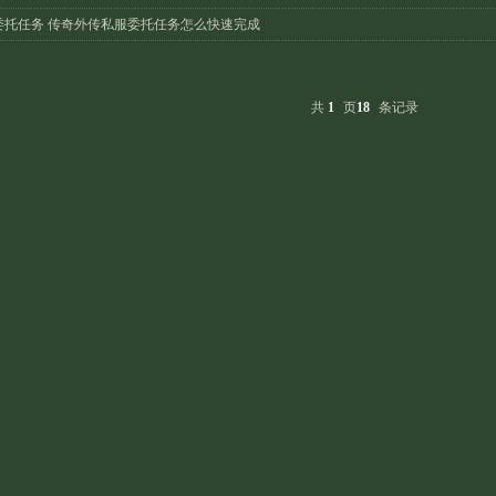
委托任务 传奇外传私服委托任务怎么快速完成
共
1
页
18
条记录