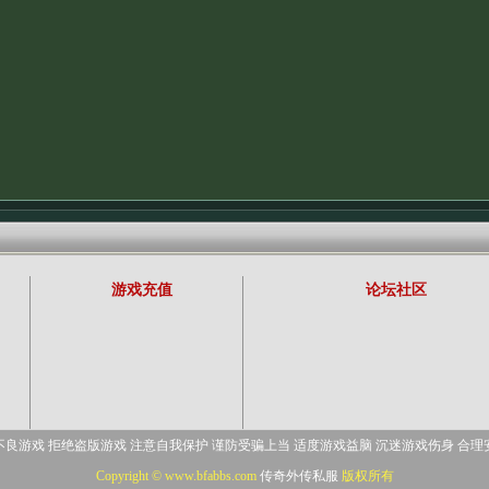
游戏充值
论坛社区
不良游戏 拒绝盗版游戏 注意自我保护 谨防受骗上当 适度游戏益脑 沉迷游戏伤身 合理
Copyright © www.bfabbs.com
传奇外传私服
版权所有