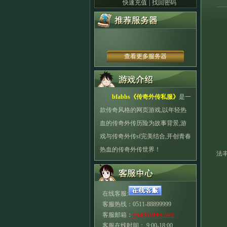
快速充值
|
找回密码
查看更多服务器
bfabbs《
传奇外传私服
》
是一
款传奇风格的网页游戏,以年轻热
血的传奇外传历险为故事背景,游
戏与传奇外传sf完美结合,开创青春
传
热血的传奇外传世界！
法
在线客服:
客服热线：0511-88899999
客服邮箱：
gm@bfabbs.com
客服在线时间： 9:00-18:00