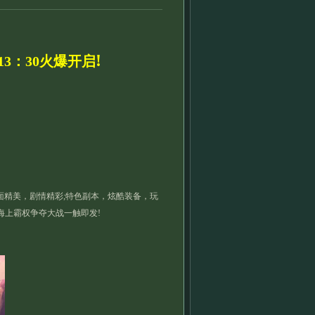
!
3：30火爆开启
精美，剧情精彩;特色副本，炫酷装备，玩
海上霸权争夺大战一触即发!