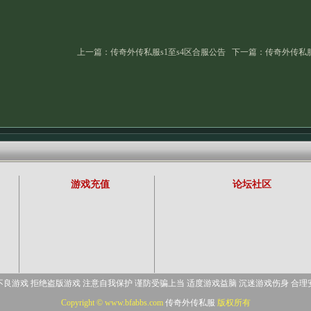
上一篇：
传奇外传私服s1至s4区合服公告
下一篇：
传奇外传私服
游戏充值
论坛社区
不良游戏 拒绝盗版游戏 注意自我保护 谨防受骗上当 适度游戏益脑 沉迷游戏伤身 合理
Copyright © www.bfabbs.com
传奇外传私服
版权所有