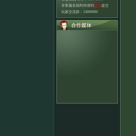
非客服在线时间请到
论坛
提交
玩家交流群：24898989
友
1
2
3
→
点
进