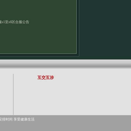
s1至s6区合服公告
互交互涉
安排时间 享受健康生活