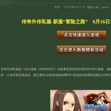
时间 ：2012-08-14 15:51 编辑小者：admin
传奇外传私服-新服“冒险之路” 8月16日1
奇外传私服是一款以漫画《传奇外传王》为故事背景的回合制MMORPG游戏。画面
丰富，让你享受至高成就，真正爽快!赶快来体验免费RPG角色扮演类网游顶峰之作吧!